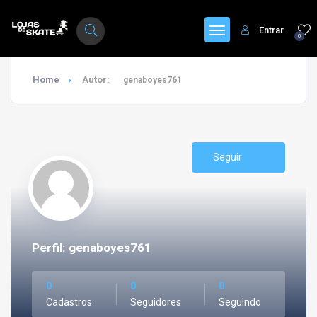
Entrar
0
Home
Autor:
genaboyes761
Seguir
Perfil: genaboyes761
0
0
0
Cadastros
Seguidores
Seguindo