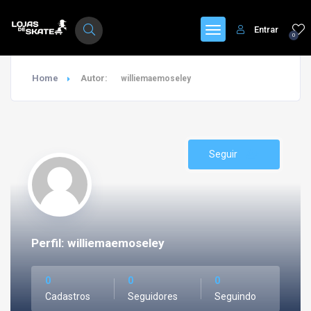
Entrar
0
Home
Autor:
williemaemoseley
Seguir
Perfil: williemaemoseley
0
0
0
Cadastros
Seguidores
Seguindo